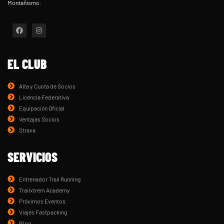
Montañismo.
F
I
a
n
c
s
e
t
b
a
o
g
EL CLUB
o
r
k
a
m
Alta y Cuota de Socios
Licencia Federativa
Equipación Oficial
Ventajas Socios
Strava
SERVICIOS
Entrenador Trail Running
Trailxtrem Academy
Próximos Eventos
Viajes Fastpacking
Blog